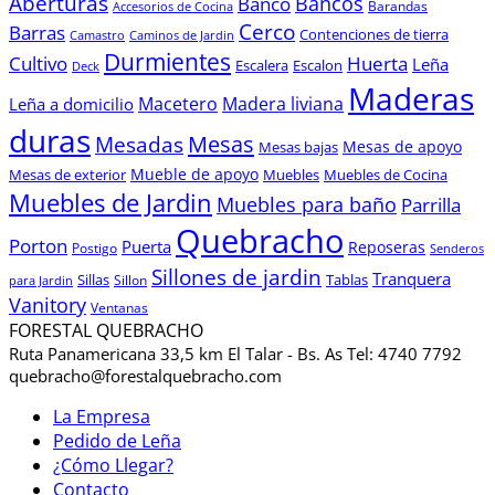
Aberturas
Bancos
Banco
Barandas
Accesorios de Cocina
Cerco
Barras
Contenciones de tierra
Camastro
Caminos de Jardin
Durmientes
Cultivo
Huerta
Leña
Escalera
Escalon
Deck
Maderas
Macetero
Madera liviana
Leña a domicilio
duras
Mesas
Mesadas
Mesas de apoyo
Mesas bajas
Mueble de apoyo
Mesas de exterior
Muebles
Muebles de Cocina
Muebles de Jardin
Muebles para baño
Parrilla
Quebracho
Porton
Puerta
Reposeras
Postigo
Senderos
Sillones de jardin
Tranquera
Sillas
Sillon
Tablas
para Jardin
Vanitory
Ventanas
FORESTAL QUEBRACHO
Ruta Panamericana 33,5 km El Talar - Bs. As Tel: 4740 7792
quebracho@forestalquebracho.com
La Empresa
Pedido de Leña
¿Cómo Llegar?
Contacto