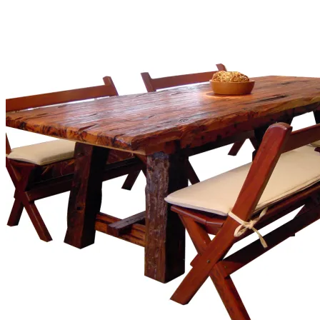
Buscar
por:
CASA / DECO
Barras
Mesadas
Muebles de Cocina
Muebles de Baño
Escaleras y Pisos
Aberturas y Portones
Accesorios
DURMIENTES
Durmientes y Tablas
JARDIN
Huerta
Muebles de Jardin
Frentes de Parrillas
Portones y Cercos
MUEBLES
Mesas