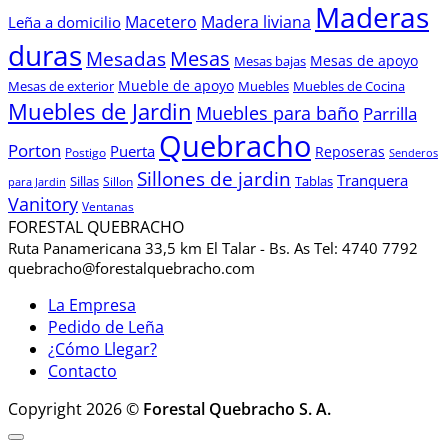
Maderas
Macetero
Madera liviana
Leña a domicilio
duras
Mesas
Mesadas
Mesas de apoyo
Mesas bajas
Mueble de apoyo
Mesas de exterior
Muebles
Muebles de Cocina
Muebles de Jardin
Muebles para baño
Parrilla
Quebracho
Porton
Puerta
Reposeras
Postigo
Senderos
Sillones de jardin
Tranquera
Sillas
Sillon
Tablas
para Jardin
Vanitory
Ventanas
FORESTAL QUEBRACHO
Ruta Panamericana 33,5 km El Talar - Bs. As Tel: 4740 7792
quebracho@forestalquebracho.com
La Empresa
Pedido de Leña
¿Cómo Llegar?
Contacto
Copyright 2026 ©
Forestal Quebracho S. A.