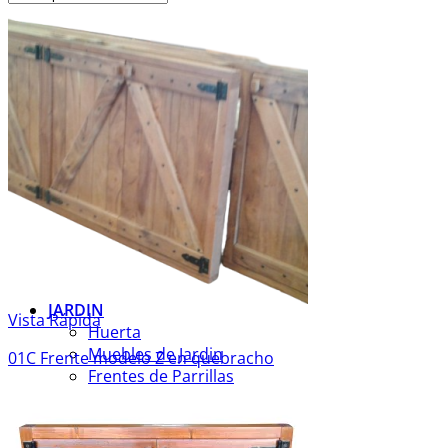
Buscar
por:
CASA / DECO
Barras
Mesadas
Muebles de Cocina
Muebles de Baño
Escaleras y Pisos
Aberturas y Portones
Accesorios
DURMIENTES
Durmientes y Tablas
JARDIN
Vista Rápida
Huerta
Muebles de Jardin
01C Frente modelo Z en quebracho
Frentes de Parrillas
Portones y Cercos
MUEBLES
Mesas