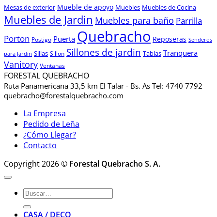
Mueble de apoyo
Mesas de exterior
Muebles
Muebles de Cocina
Muebles de Jardin
Muebles para baño
Parrilla
Quebracho
Porton
Puerta
Reposeras
Postigo
Senderos
Sillones de jardin
Tranquera
Sillas
Sillon
Tablas
para Jardin
Vanitory
Ventanas
FORESTAL QUEBRACHO
Ruta Panamericana 33,5 km El Talar - Bs. As Tel: 4740 7792
quebracho@forestalquebracho.com
La Empresa
Pedido de Leña
¿Cómo Llegar?
Contacto
Copyright 2026 ©
Forestal Quebracho S. A.
Buscar
por:
CASA / DECO