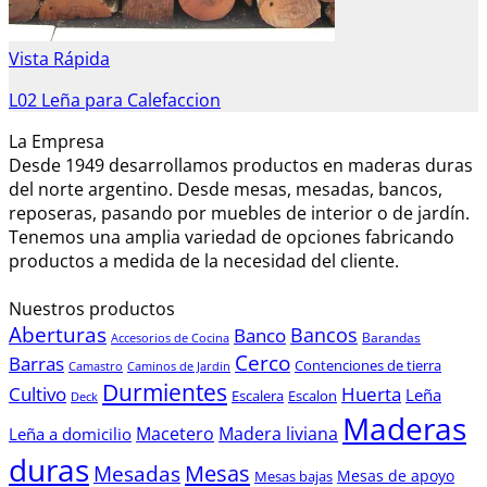
Vista Rápida
L02 Leña para Calefaccion
La Empresa
Desde 1949 desarrollamos productos en maderas duras
del norte argentino. Desde mesas, mesadas, bancos,
reposeras, pasando por muebles de interior o de jardín.
Tenemos una amplia variedad de opciones fabricando
productos a medida de la necesidad del cliente.
Nuestros productos
Aberturas
Bancos
Banco
Barandas
Accesorios de Cocina
Cerco
Barras
Contenciones de tierra
Camastro
Caminos de Jardin
Durmientes
Cultivo
Huerta
Leña
Escalera
Escalon
Deck
Maderas
Macetero
Madera liviana
Leña a domicilio
duras
Mesas
Mesadas
Mesas de apoyo
Mesas bajas