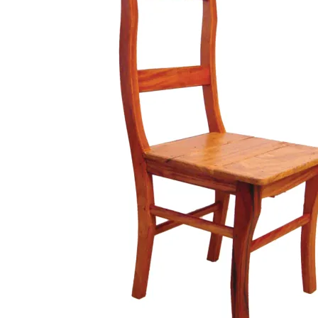
Buscar
por:
CASA / DECO
Barras
Mesadas
Muebles de Cocina
Muebles de Baño
Escaleras y Pisos
Aberturas y Portones
Accesorios
DURMIENTES
Durmientes y Tablas
JARDIN
Huerta
Muebles de Jardin
Frentes de Parrillas
Portones y Cercos
MUEBLES
Mesas