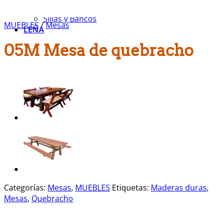
Muebles Varios
Sillas y Bancos
MUEBLES
/
Mesas
LEÑA
05M Mesa de quebracho
Categorías:
Mesas
,
MUEBLES
Etiquetas:
Maderas duras
,
Mesas
,
Quebracho