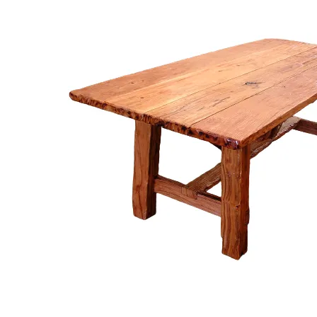
Buscar
por:
CASA / DECO
Barras
Mesadas
Muebles de Cocina
Muebles de Baño
Escaleras y Pisos
Aberturas y Portones
Accesorios
DURMIENTES
Durmientes y Tablas
JARDIN
Huerta
Muebles de Jardin
Frentes de Parrillas
Portones y Cercos
MUEBLES
Mesas