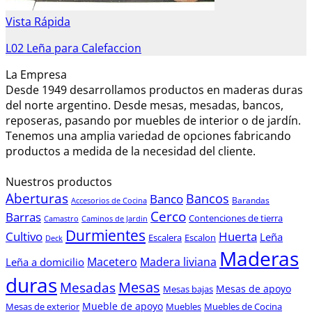
Vista Rápida
L02 Leña para Calefaccion
La Empresa
Desde 1949 desarrollamos productos en maderas duras
del norte argentino. Desde mesas, mesadas, bancos,
reposeras, pasando por muebles de interior o de jardín.
Tenemos una amplia variedad de opciones fabricando
productos a medida de la necesidad del cliente.
Nuestros productos
Aberturas
Bancos
Banco
Barandas
Accesorios de Cocina
Cerco
Barras
Contenciones de tierra
Camastro
Caminos de Jardin
Durmientes
Cultivo
Huerta
Leña
Escalera
Escalon
Deck
Maderas
Macetero
Madera liviana
Leña a domicilio
duras
Mesas
Mesadas
Mesas de apoyo
Mesas bajas
Mueble de apoyo
Mesas de exterior
Muebles
Muebles de Cocina