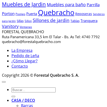
Muebles de Jardin
Muebles para baño
Parrilla
Quebracho
Porton
Puerta
Reposeras
Postigo
Senderos
Sillones de jardin
Tranquera
Sillas
Sillon
Tablas
para Jardin
Vanitory
Ventanas
FORESTAL QUEBRACHO
Ruta Panamericana 33,5 km El Talar - Bs. As Tel: 4740 7792
quebracho@forestalquebracho.com
La Empresa
Pedido de Leña
¿Cómo Llegar?
Contacto
Copyright 2026 ©
Forestal Quebracho S. A.
Buscar
por:
CASA / DECO
Barras