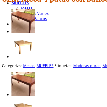
MUEBLES
Mesas
Muebles Varios
Sillas y Bancos
LEÑA
Categorías:
Mesas
,
MUEBLES
Etiquetas:
Maderas duras
,
M