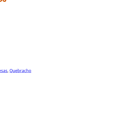
esas
,
Quebracho