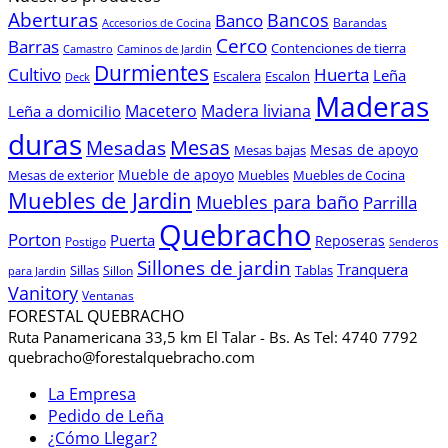
Aberturas
Bancos
Banco
Barandas
Accesorios de Cocina
Cerco
Barras
Contenciones de tierra
Camastro
Caminos de Jardin
Durmientes
Cultivo
Huerta
Leña
Escalera
Escalon
Deck
Maderas
Macetero
Madera liviana
Leña a domicilio
duras
Mesas
Mesadas
Mesas de apoyo
Mesas bajas
Mueble de apoyo
Mesas de exterior
Muebles
Muebles de Cocina
Muebles de Jardin
Muebles para baño
Parrilla
Quebracho
Porton
Puerta
Reposeras
Postigo
Senderos
Sillones de jardin
Tranquera
Sillas
Sillon
Tablas
para Jardin
Vanitory
Ventanas
FORESTAL QUEBRACHO
Ruta Panamericana 33,5 km El Talar - Bs. As Tel: 4740 7792
quebracho@forestalquebracho.com
La Empresa
Pedido de Leña
¿Cómo Llegar?