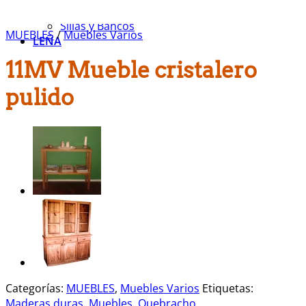
Muebles Varios
Sillas y Bancos
MUEBLES
/
Muebles Varios
LEÑA
11MV Mueble cristalero
pulido
Categorías:
MUEBLES
,
Muebles Varios
Etiquetas:
Maderas duras
,
Muebles
,
Quebracho