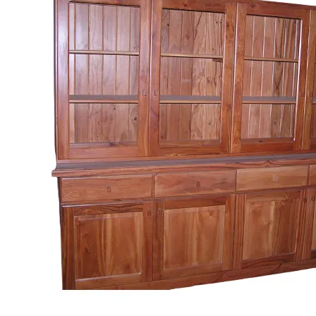
Buscar
por:
CASA / DECO
Barras
Mesadas
Muebles de Cocina
Muebles de Baño
Escaleras y Pisos
Aberturas y Portones
Accesorios
DURMIENTES
Durmientes y Tablas
JARDIN
Huerta
Muebles de Jardin
Frentes de Parrillas
Portones y Cercos
MUEBLES
Mesas