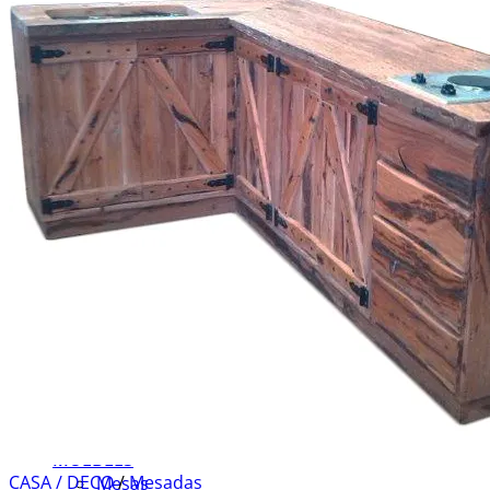
Buscar
por:
CASA / DECO
Barras
Mesadas
Muebles de Cocina
Muebles de Baño
Escaleras y Pisos
Aberturas y Portones
Accesorios
DURMIENTES
Durmientes y Tablas
JARDIN
Huerta
Muebles de Jardin
Frentes de Parrillas
Portones y Cercos
MUEBLES
CASA / DECO
/
Mesadas
Mesas