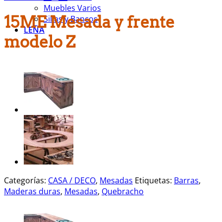
Muebles Varios
15ME Mesada y frente
Sillas y Bancos
LEÑA
modelo Z
Categorías:
CASA / DECO
,
Mesadas
Etiquetas:
Barras
,
Maderas duras
,
Mesadas
,
Quebracho