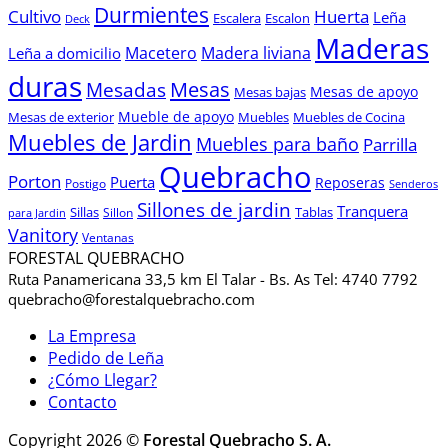
Durmientes
Cultivo
Huerta
Leña
Escalera
Escalon
Deck
Maderas
Macetero
Madera liviana
Leña a domicilio
duras
Mesas
Mesadas
Mesas de apoyo
Mesas bajas
Mueble de apoyo
Mesas de exterior
Muebles
Muebles de Cocina
Muebles de Jardin
Muebles para baño
Parrilla
Quebracho
Porton
Puerta
Reposeras
Postigo
Senderos
Sillones de jardin
Tranquera
Sillas
Sillon
Tablas
para Jardin
Vanitory
Ventanas
FORESTAL QUEBRACHO
Ruta Panamericana 33,5 km El Talar - Bs. As Tel: 4740 7792
quebracho@forestalquebracho.com
La Empresa
Pedido de Leña
¿Cómo Llegar?
Contacto
Copyright 2026 ©
Forestal Quebracho S. A.