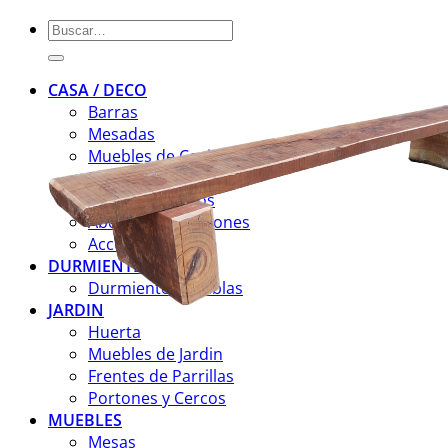
Buscar
por:
CASA / DECO
Barras
Mesadas
Muebles de Cocina
Muebles de Baño
Escaleras y Pisos
Aberturas y Portones
Accesorios
DURMIENTES
Durmientes y Tablas
JARDIN
Huerta
Muebles de Jardin
Frentes de Parrillas
Portones y Cercos
MUEBLES
Mesas