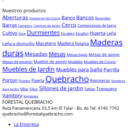
Nuestros productos
Aberturas
Bancos
Banco
Barandas
Accesorios de Cocina
Cerco
Barras
Contenciones de tierra
Camastro
Caminos de Jardin
Durmientes
Cultivo
Huerta
Leña
Escalera
Escalon
Deck
Maderas
Macetero
Madera liviana
Leña a domicilio
duras
Mesas
Mesadas
Mesas de apoyo
Mesas bajas
Mueble de apoyo
Mesas de exterior
Muebles
Muebles de Cocina
Muebles de Jardin
Muebles para baño
Parrilla
Quebracho
Porton
Puerta
Reposeras
Postigo
Senderos
Sillones de jardin
Tranquera
Sillas
Sillon
Tablas
para Jardin
Vanitory
Ventanas
FORESTAL QUEBRACHO
Ruta Panamericana 33,5 km El Talar - Bs. As Tel: 4740 7792
quebracho@forestalquebracho.com
La Empresa