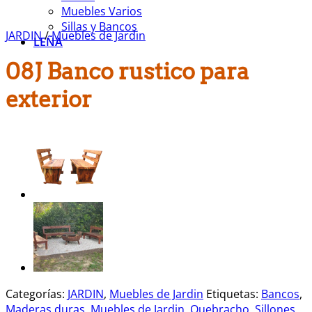
Muebles Varios
Sillas y Bancos
JARDIN
/
Muebles de Jardin
LEÑA
08J Banco rustico para
exterior
Categorías:
JARDIN
,
Muebles de Jardin
Etiquetas:
Bancos
,
Maderas duras
,
Muebles de Jardin
,
Quebracho
,
Sillones