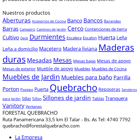
Nuestros productos
Aberturas
Bancos
Banco
Barandas
Accesorios de Cocina
Cerco
Barras
Contenciones de tierra
Camastro
Caminos de Jardin
Durmientes
Cultivo
Huerta
Leña
Escalera
Escalon
Deck
Maderas
Macetero
Madera liviana
Leña a domicilio
duras
Mesas
Mesadas
Mesas de apoyo
Mesas bajas
Mueble de apoyo
Mesas de exterior
Muebles
Muebles de Cocina
Muebles de Jardin
Muebles para baño
Parrilla
Quebracho
Porton
Puerta
Reposeras
Postigo
Senderos
Sillones de jardin
Tranquera
Sillas
Sillon
Tablas
para Jardin
Vanitory
Ventanas
FORESTAL QUEBRACHO
Ruta Panamericana 33,5 km El Talar - Bs. As Tel: 4740 7792
quebracho@forestalquebracho.com
La Empresa