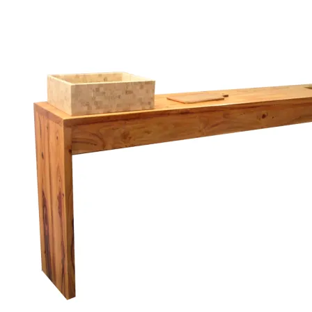
Buscar
por:
CASA / DECO
Barras
Mesadas
Muebles de Cocina
Muebles de Baño
Escaleras y Pisos
Aberturas y Portones
Accesorios
DURMIENTES
Durmientes y Tablas
JARDIN
Huerta
Muebles de Jardin
Frentes de Parrillas
Portones y Cercos
MUEBLES
Mesas