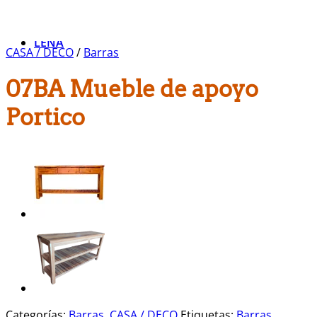
Muebles Varios
Sillas y Bancos
LEÑA
CASA / DECO
/
Barras
07BA Mueble de apoyo
Portico
Categorías:
Barras
,
CASA / DECO
Etiquetas:
Barras
,